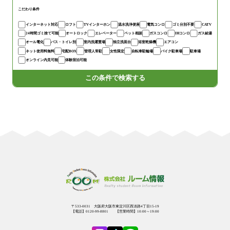
こだわり条件
インターネット対応
ロフト
TVインターホン
温水洗浄便座
電気コンロ
ゴミ分別不要
CATV
24時間ゴミ捨て可能
オートロック
エレベーター
ペット相談
ガスコンロ
IHコンロ
ガス給湯
オール電化
バス・トイレ別
室内洗濯置場
独立洗面台
浴室乾燥機
エアコン
ネット使用料無料
宅配BOX
管理人常駐
女性限定
自転車駐輪場
バイク駐車場
駐車場
オンライン内見可能
体験宿泊可能
〒533-0031 大阪府大阪市東淀川区西淡路4丁目15-19
【電話】0120-99-8801 【営業時間】10:00～19:00