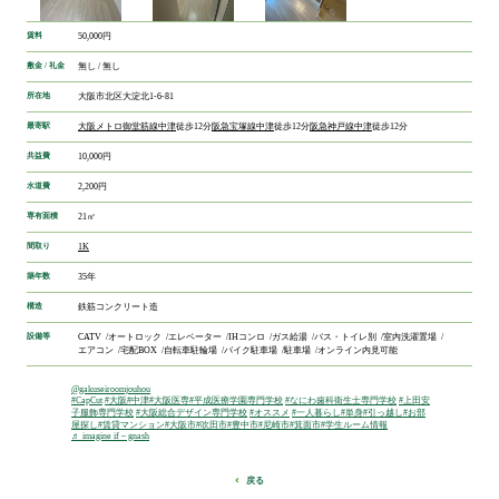
賃料
50,000円
敷金 / 礼金
無し / 無し
所在地
大阪市北区大淀北1-6-81
最寄駅
大阪メトロ御堂筋線
中津
徒歩12分
阪急宝塚線
中津
徒歩12分
阪急神戸線
中津
徒歩12分
共益費
10,000円
水道費
2,200円
専有面積
21㎡
間取り
1K
築年数
35年
構造
鉄筋コンクリート造
設備等
CATV
オートロック
エレベーター
IHコンロ
ガス給湯
バス・トイレ別
室内洗濯置場
エアコン
宅配BOX
自転車駐輪場
バイク駐車場
駐車場
オンライン内見可能
@gakuseiroomjouhou
#CapCut
#大阪
#中津
#大阪医専
#平成医療学園専門学校
#なにわ歯科衛生士専門学校
#上田安
子服飾専門学校
#大阪総合デザイン専門学校
#オススメ
#一人暮らし
#単身
#引っ越し
#お部
屋探し
#賃貸マンション
#大阪市
#吹田市
#豊中市
#尼崎市
#箕面市
#学生ルーム情報
♬ imagine if – gnash
戻る