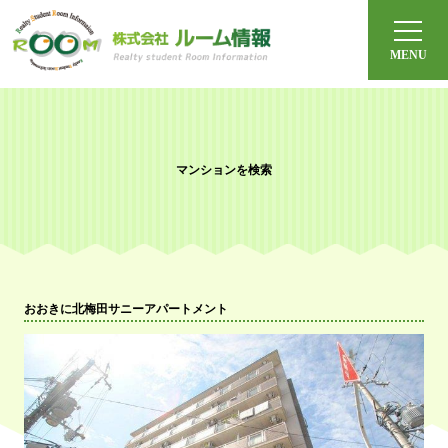
ルーム情報とは？
体験宿泊
オンライン見学
マンションを検索
よくある質問
社会人の方へ
おおきに北梅田サニーアパートメント
今月のおすすめ
沿線から探す