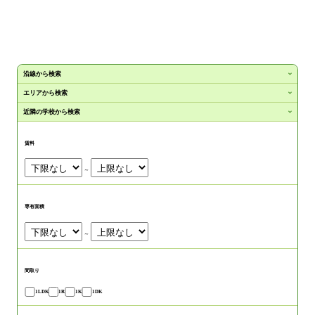
沿線から検索
エリアから検索
近隣の学校から検索
賃料
～
専有面積
～
間取り
1LDK
1R
1K
1DK