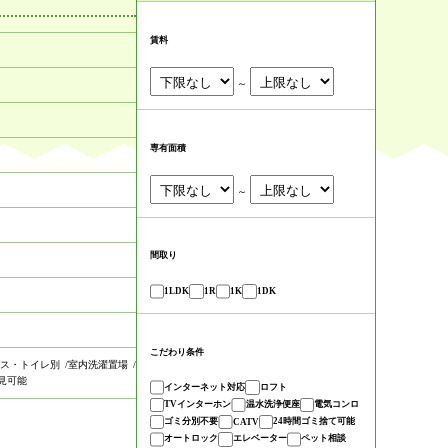
賃料
～
専有面積
～
間取り
1LDK
1R
1K
1DK
こだわり条件
ス・トイレ別
室内洗濯置場
見可能
インターネット対応
ロフト
TVインターホン
温水洗浄便座
電気コンロ
ゴミ分別不要
24時間ゴミ捨て可能
CATV
オートロック
エレベーター
ペット相談