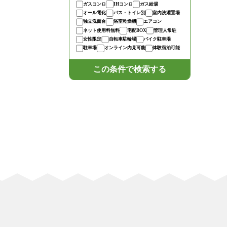
ガスコンロ
IHコンロ
ガス給湯
オール電化
バス・トイレ別
室内洗濯置場
独立洗面台
浴室乾燥機
エアコン
ネット使用料無料
宅配BOX
管理人常駐
女性限定
自転車駐輪場
バイク駐車場
駐車場
オンライン内見可能
体験宿泊可能