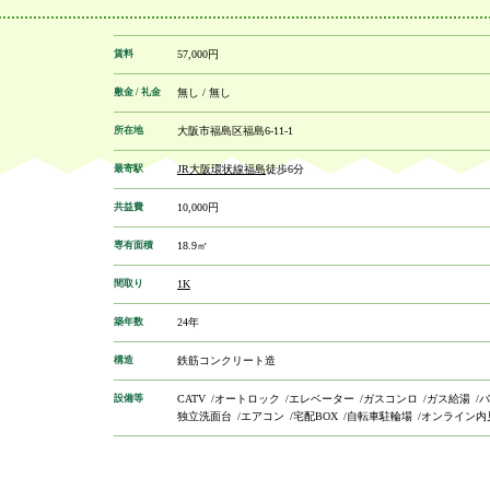
賃料
57,000円
敷金 / 礼金
無し / 無し
所在地
大阪市福島区福島6-11-1
最寄駅
JR大阪環状線
福島
徒歩6分
共益費
10,000円
専有面積
18.9㎡
間取り
1K
築年数
24年
構造
鉄筋コンクリート造
設備等
CATV
オートロック
エレベーター
ガスコンロ
ガス給湯
バ
独立洗面台
エアコン
宅配BOX
自転車駐輪場
オンライン内