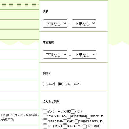
賃料
～
専有面積
～
間取り
1LDK
1R
1K
1DK
こだわり条件
インターネット対応
ロフト
ット相談
IHコンロ
ガス給湯
TVインターホン
温水洗浄便座
電気コンロ
ン内見可能
ゴミ分別不要
24時間ゴミ捨て可能
CATV
オートロック
エレベーター
ペット相談