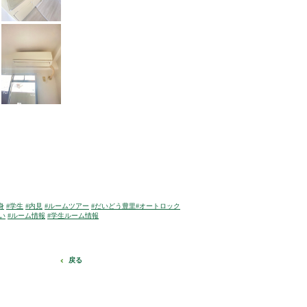
身
#学生
#内見
#ルームツアー
#だいどう豊里
#オートロック
い
#ルーム情報
#学生ルーム情報
戻る