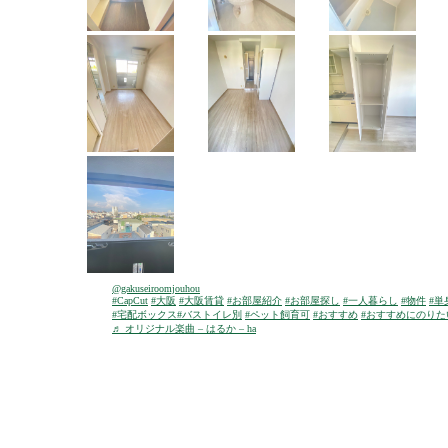
@gakuseiroomjouhou
#CapCut
#大阪
#大阪賃貸
#お部屋紹介
#お部屋探し
#一人暮らし
#物件
#単
#宅配ボックス
#バストイレ別
#ペット飼育可
#おすすめ
#おすすめにのりた
♬ オリジナル楽曲 – はるか – ha