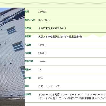
賃料
32,000円
敷金 / 礼金
無し / 無し
所在地
大阪市東淀川区豊里6-4-19
最寄駅
大阪メトロ今里筋線
だいどう豊里
徒歩5分
共益費
4,000円
水道費
2,000円
専有面積
15.66㎡
間取り
1R
築年数
37年
構造
鉄筋コンクリート造
設備等
インターネット対応
CATV
オートロック
エレベーター
ペ
バス・トイレ別
エアコン
宅配BOX
自転車駐輪場
オンライ