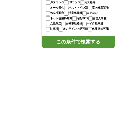
ガスコンロ
IHコンロ
ガス給湯
オール電化
バス・トイレ別
室内洗濯置場
独立洗面台
浴室乾燥機
エアコン
ネット使用料無料
宅配BOX
管理人常駐
女性限定
自転車駐輪場
バイク駐車場
駐車場
オンライン内見可能
体験宿泊可能