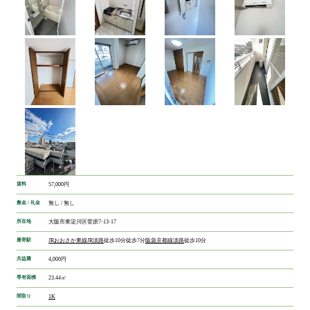
賃料
57,000円
敷金 / 礼金
無し / 無し
所在地
大阪市東淀川区菅原7-13-17
最寄駅
JRおおさか東線
JR淡路
徒歩10分
徒歩7分
阪急京都線
淡路
徒歩10分
共益費
4,000円
専有面積
23.44㎡
間取り
1K