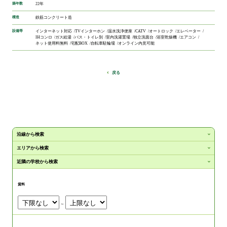
築年数
22年
構造
鉄筋コンクリート造
設備等
インターネット対応
TVインターホン
温水洗浄便座
CATV
オートロック
エレベーター
IHコンロ
ガス給湯
バス・トイレ別
室内洗濯置場
独立洗面台
浴室乾燥機
エアコン
ネット使用料無料
宅配BOX
自転車駐輪場
オンライン内見可能
戻る
沿線から検索
エリアから検索
近隣の学校から検索
賃料
～