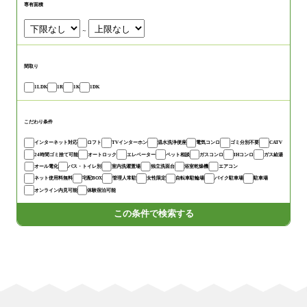
専有面積
～
間取り
1LDK
1R
1K
1DK
こだわり条件
インターネット対応
ロフト
TVインターホン
温水洗浄便座
電気コンロ
ゴミ分別不要
CATV
24時間ゴミ捨て可能
オートロック
エレベーター
ペット相談
ガスコンロ
IHコンロ
ガス給湯
オール電化
バス・トイレ別
室内洗濯置場
独立洗面台
浴室乾燥機
エアコン
ネット使用料無料
宅配BOX
管理人常駐
女性限定
自転車駐輪場
バイク駐車場
駐車場
オンライン内見可能
体験宿泊可能