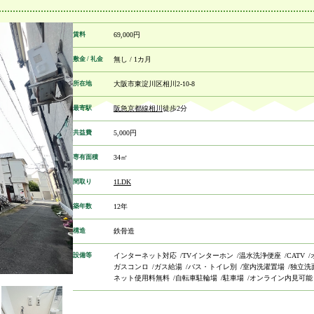
賃料
69,000円
敷金 / 礼金
無し / 1カ月
所在地
大阪市東淀川区相川2-10-8
最寄駅
阪急京都線
相川
徒歩2分
共益費
5,000円
専有面積
34㎡
間取り
1LDK
築年数
12年
構造
鉄骨造
設備等
インターネット対応
TVインターホン
温水洗浄便座
CATV
ガスコンロ
ガス給湯
バス・トイレ別
室内洗濯置場
独立洗
ネット使用料無料
自転車駐輪場
駐車場
オンライン内見可能