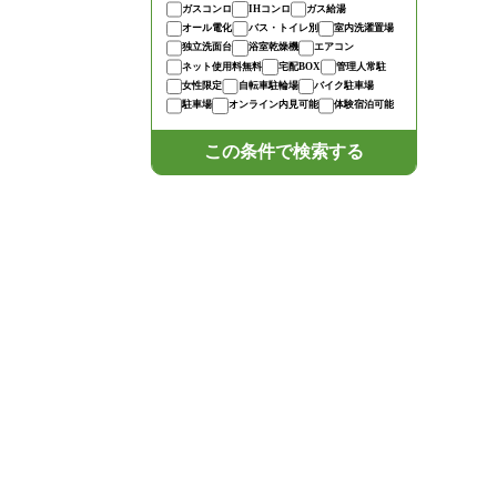
ガスコンロ
IHコンロ
ガス給湯
オール電化
バス・トイレ別
室内洗濯置場
独立洗面台
浴室乾燥機
エアコン
ネット使用料無料
宅配BOX
管理人常駐
女性限定
自転車駐輪場
バイク駐車場
駐車場
オンライン内見可能
体験宿泊可能