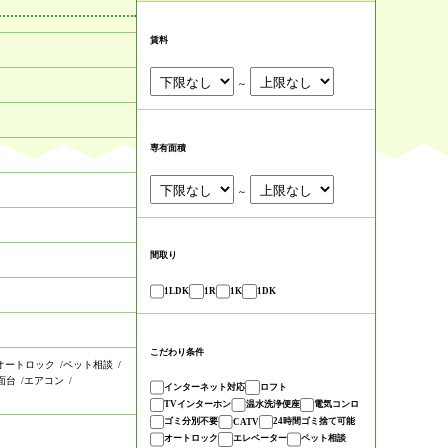
賃料
～
専有面積
～
間取り
1LDK
1R
1K
1DK
こだわり条件
オートロック
ペット相談
面台
エアコン
インターネット対応
ロフト
TVインターホン
温水洗浄便座
電気コンロ
ゴミ分別不要
24時間ゴミ捨て可能
CATV
オートロック
エレベーター
ペット相談