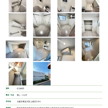
賃料
67,000円
敷金 / 礼金
無し / 1カ月
所在地
大阪市東淀川区上新庄3-9-6
最寄駅