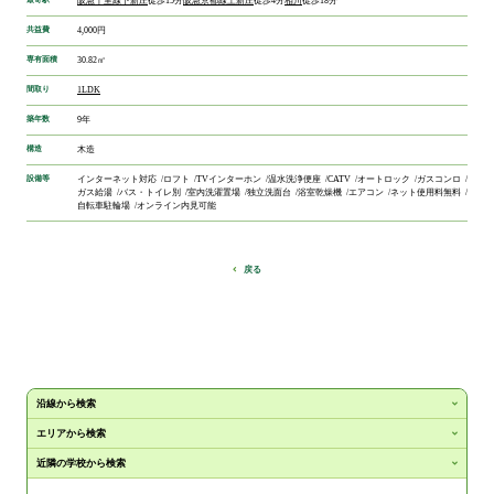
阪急千里線
下新庄
徒歩15分
阪急京都線
上新庄
徒歩4分
相川
徒歩18分
共益費
4,000円
専有面積
30.82㎡
間取り
1LDK
築年数
9年
構造
木造
設備等
インターネット対応
ロフト
TVインターホン
温水洗浄便座
CATV
オートロック
ガスコンロ
ガス給湯
バス・トイレ別
室内洗濯置場
独立洗面台
浴室乾燥機
エアコン
ネット使用料無料
自転車駐輪場
オンライン内見可能
戻る
沿線から検索
エリアから検索
近隣の学校から検索