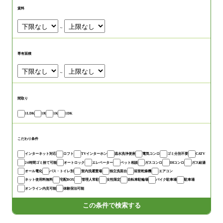
賃料
～
専有面積
～
間取り
1LDK
1R
1K
1DK
こだわり条件
インターネット対応
ロフト
TVインターホン
温水洗浄便座
電気コンロ
ゴミ分別不要
CATV
24時間ゴミ捨て可能
オートロック
エレベーター
ペット相談
ガスコンロ
IHコンロ
ガス給湯
オール電化
バス・トイレ別
室内洗濯置場
独立洗面台
浴室乾燥機
エアコン
ネット使用料無料
宅配BOX
管理人常駐
女性限定
自転車駐輪場
バイク駐車場
駐車場
オンライン内見可能
体験宿泊可能