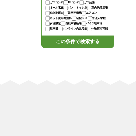
ガスコンロ
IHコンロ
ガス給湯
オール電化
バス・トイレ別
室内洗濯置場
独立洗面台
浴室乾燥機
エアコン
ネット使用料無料
宅配BOX
管理人常駐
女性限定
自転車駐輪場
バイク駐車場
駐車場
オンライン内見可能
体験宿泊可能