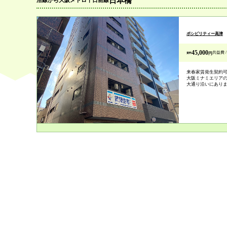
日本橋
沿線から
大阪メトロ千日前線
ポシビリティー高津
45,000
共益費 / 
賃料
円
来春家賃発生契約
大阪ミナミエリア
大通り沿いにあり