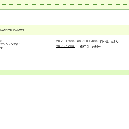
8,000円
水道費 / 3,300円
可能！
大阪メトロ堺筋線
大阪メトロ千日前線
日本橋
徒歩4分
のマンションです！
大阪メトロ谷町線
谷町9丁目
徒歩6分
ます！