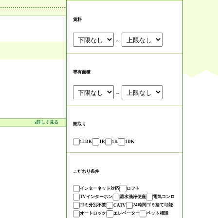
賃料
～
専有面積
～
詳しく見る
間取り
1LDK
1R
1K
1DK
こだわり条件
インターネット対応
ロフト
TVインターホン
温水洗浄便座
電気コンロ
ゴミ分別不要
24時間ゴミ捨て可能
CATV
オートロック
エレベーター
ペット相談