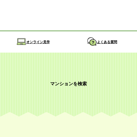
オンライン見学
よくある質問
マンションを検索