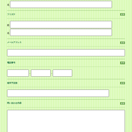
名
フリガナ
必須
姓
名
メールアドレス
必須
電話番号
必須
-
-
進学予定校
必須
問い合わせ内容
必須