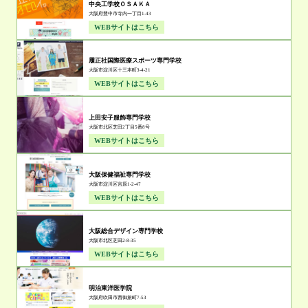
中央工学校ＯＳＡＫＡ
大阪府豊中市寺内一丁目1-43
WEBサイトはこちら
履正社国際医療スポーツ専門学校
大阪市淀川区十三本町3-4-21
WEBサイトはこちら
上田安子服飾専門学校
大阪市北区芝田2丁目5番8号
WEBサイトはこちら
大阪保健福祉専門学校
大阪市淀川区宮原1-2-47
WEBサイトはこちら
大阪総合デザイン専門学校
大阪市北区芝田2-8-35
WEBサイトはこちら
明治東洋医学院
大阪府吹田市西御旅町7-53