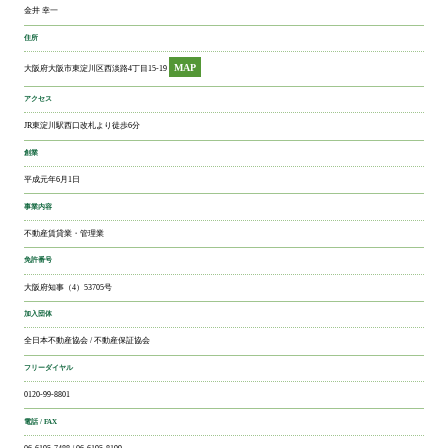
金井 幸一
住所
MAP
大阪府大阪市東淀川区西淡路4丁目15-19
アクセス
JR東淀川駅西口改札より徒歩6分
創業
平成元年6月1日
事業内容
不動産賃貸業・管理業
免許番号
大阪府知事（4）53705号
加入団体
全日本不動産協会 / 不動産保証協会
フリーダイヤル
0120-99-8801
電話 / FAX