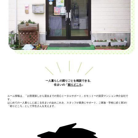
学校から検索
エリアから探す
0120-99-8801
お問い合わせ
一人暮らしの困りごとを相談できる、
住まいの「
頼りどころ
」
ルーム情報は、「お部屋探しから退去までの安心トータルサポート」がモットーの賃貸マンション仲介会社で
す。
はじめての一人暮らしに起こる住まいのあれこれを、スタッフが親身にサポート。ご家族・学校に続く第3の
「頼りどころ」として学生さんを支えます。